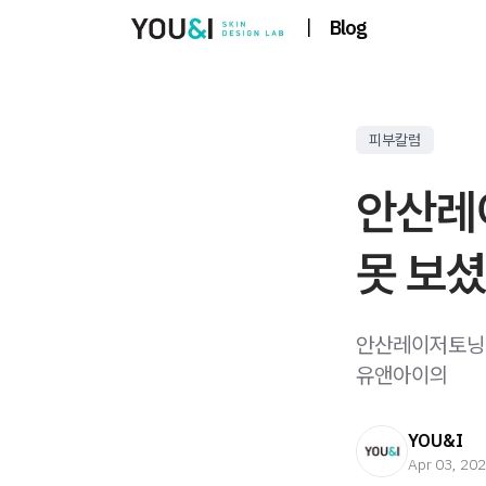
|
Blog
피부칼럼
안산레
못 보
안산레이저토닝 
유앤아이의
YOU&I
Apr 03, 20