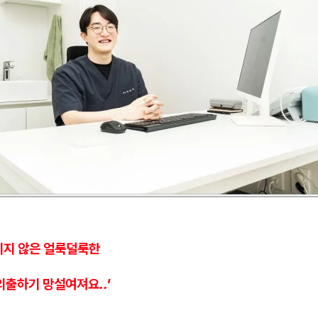
지지 않은 얼룩덜룩한
외출하기 망설여져요..'