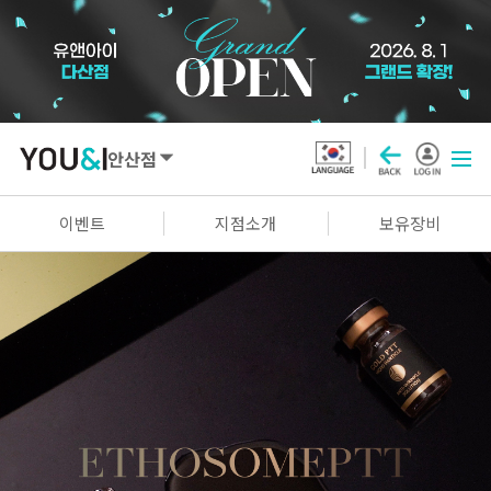
안산점
SEOUL
이벤트
지점소개
보유장비
강남점
선릉점
잠실점
왕십리점
명동점
홍대신촌점
영등포점
마곡점
건대점
구로점
여의도점
천호점
목동점
창동점
GYEONGGI / INCHEON