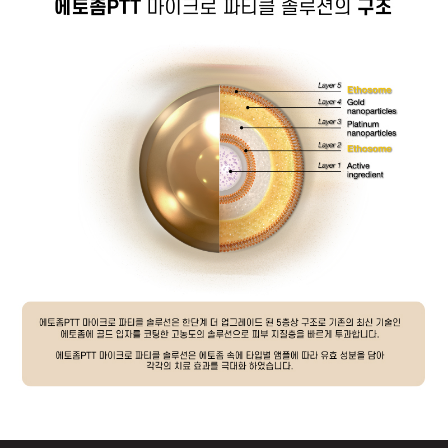
GYEONGSANG-DO
대구점
부산점
창원점