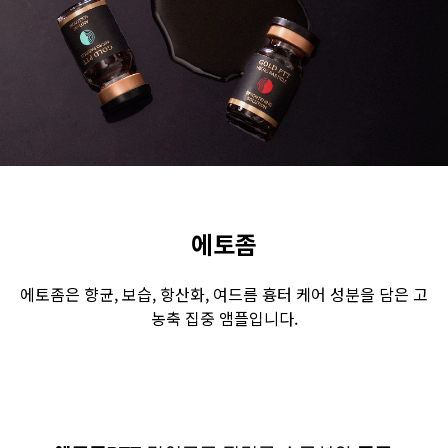
수원점
판교점
광교점
광명점
산본점
부천점
일산점
다산점
김포점
인천검단점
동탄점
평택점
안양점
부평점
안산점
의정부점
시흥배곧점
분당미금점
과천점
하남미사점
화성봉담점
경기광주점
에토좀
CHUNGCHEONG-DO
에토좀은 향균, 보습, 항산화, 여드름 흉터 케어 성분을 담은 고
농축 집중 앰플입니다.
천안점
대전점
JEOLLA-DO
광주점
목포점