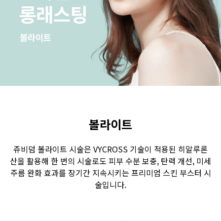
수원점
판교점
광교점
광명점
산본점
부천점
일산점
다산점
김포점
인천검단점
동탄점
평택점
안양점
부평점
안산점
의정부점
시흥배곧점
분당미금점
과천점
하남미사점
화성봉담점
경기광주점
볼라이트
CHUNGCHEONG-DO
쥬비덤 볼라이트 시술은 VYCROSS 기술이 적용된 히알루론
산을 활용해 한 번의 시술로도 피부 수분 보충, 탄력 개선, 미세
천안점
대전점
주름 완화 효과를 장기간 지속시키는 프리미엄 스킨 부스터 시
술입니다.
JEOLLA-DO
광주점
목포점