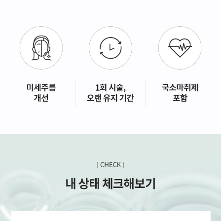
GYEONGSANG-DO
대구점
부산점
창원점