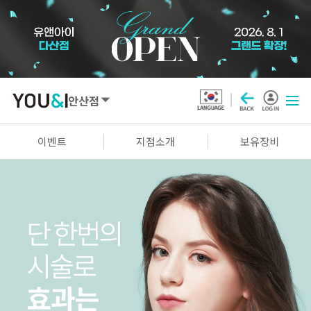
안산점
SEOUL
이벤트
지점소개
보유장비
강남점
선릉점
잠실점
왕십리점
명동점
홍대신촌점
영등포점
마곡점
건대점
구로점
여의도점
천호점
목동점
창동점
GYEONGGI / INCHEON