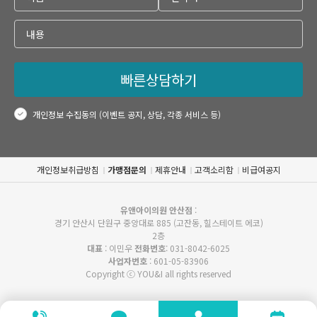
빠른상담하기
개인정보 수집동의 (이벤트 공지, 상담, 각종 서비스 등)
개인정보취급방침
가맹점문의
제휴안내
고객소리함
비급여공지
유앤아이의원 안산점
:
경기 안산시 단원구 중앙대로 885 (고잔동, 힐스테이트 에코)
2층
대표
: 이민우
전화번호
: 031-8042-6025
사업자번호
: 601-05-83906
Copyright ⓒ YOU&I all rights reserved