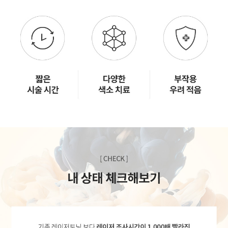
GYEONGSANG-DO
대구점
부산점
창원점