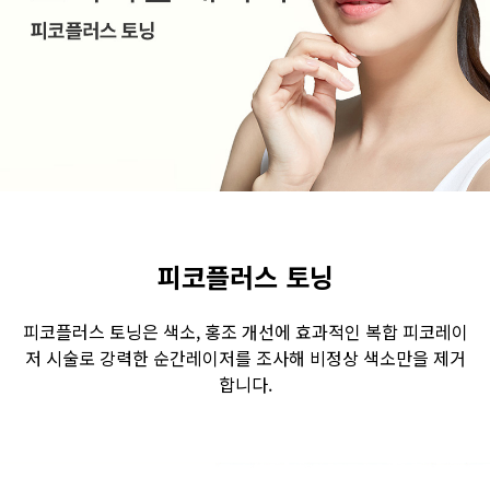
수원점
판교점
광교점
광명점
산본점
부천점
일산점
다산점
김포점
인천검단점
동탄점
평택점
안양점
부평점
안산점
의정부점
시흥배곧점
분당미금점
과천점
하남미사점
화성봉담점
경기광주점
피코플러스 토닝
CHUNGCHEONG-DO
피코플러스 토닝은 색소, 홍조 개선에 효과적인 복합 피코레이
저 시술로 강력한 순간레이저를 조사해 비정상 색소만을 제거
천안점
대전점
합니다.
JEOLLA-DO
광주점
목포점