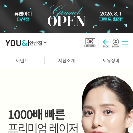
안산점
SEOUL
이벤트
지점소개
보유장비
강남점
선릉점
잠실점
왕십리점
명동점
홍대신촌점
영등포점
마곡점
건대점
구로점
여의도점
천호점
목동점
창동점
GYEONGGI / INCHEON