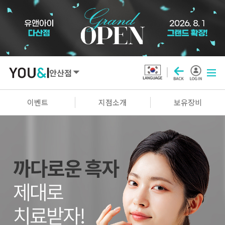
안산점
SEOUL
이벤트
지점소개
보유장비
강남점
선릉점
잠실점
왕십리점
명동점
홍대신촌점
영등포점
마곡점
건대점
구로점
여의도점
천호점
목동점
창동점
GYEONGGI / INCHEON