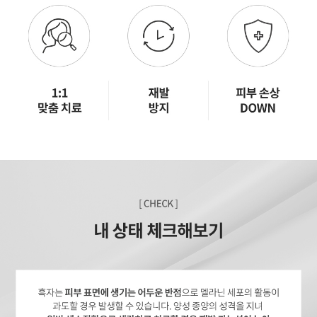
GYEONGSANG-DO
대구점
부산점
창원점