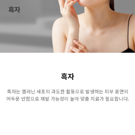
수원점
판교점
광교점
광명점
산본점
부천점
일산점
다산점
김포점
인천검단점
동탄점
평택점
안양점
부평점
안산점
의정부점
시흥배곧점
분당미금점
과천점
하남미사점
화성봉담점
경기광주점
흑자
CHUNGCHEONG-DO
흑자는 멜라닌 세포의 과도한 활동으로 발생하는 피부 표면의
어두운 반점으로 재발 가능성이 높아 맞춤 치료가 필요합니다.
천안점
대전점
JEOLLA-DO
광주점
목포점