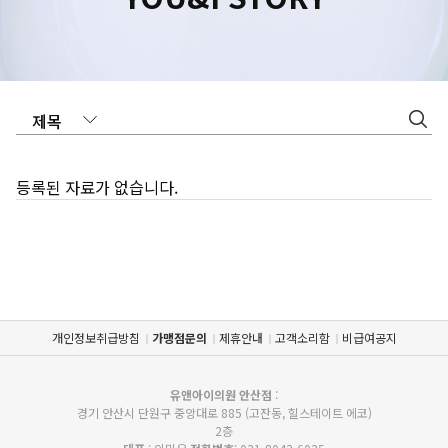
수원점
판교점
광교점
광명점
산본점
부천점
일산점
다산점
김포점
인천검단점
동탄점
평택점
안양점
부평점
안산점
의정부점
등록된 자료가 없습니다.
시흥배곧점
분당미금점
과천점
하남미사점
화성봉담점
경기광주점
CHUNGCHEONG-DO
천안점
대전점
개인정보취급방침
가맹점문의
제휴안내
고객소리함
비급여공지
JEOLLA-DO
유앤아이의원 안산점
:
경기 안산시 단원구 중앙대로 885 (고잔동, 힐스테이트 에코)
광주점
목포점
2층