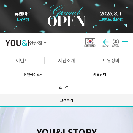
안산점
SEOUL
이벤트
지점소개
보유장비
강남점
선릉점
잠실점
왕십리점
유앤아이소식
카톡상담
명동점
홍대신촌점
영등포점
마곡점
스타갤러리
건대점
구로점
여의도점
천호점
고객후기
목동점
창동점
GYEONGGI / INCHEON
YOU&I STORY