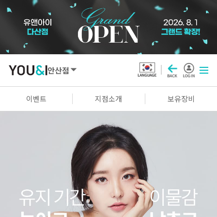
안산점
SEOUL
이벤트
지점소개
보유장비
강남점
선릉점
잠실점
왕십리점
명동점
홍대신촌점
영등포점
마곡점
건대점
구로점
여의도점
천호점
목동점
창동점
GYEONGGI / INCHEON