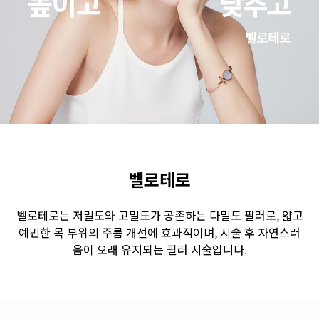
수원점
판교점
광교점
광명점
산본점
부천점
일산점
다산점
김포점
인천검단점
동탄점
평택점
안양점
부평점
안산점
의정부점
시흥배곧점
분당미금점
과천점
하남미사점
화성봉담점
경기광주점
벨로테로
CHUNGCHEONG-DO
벨로테로는 저밀도와 고밀도가 공존하는 다밀도 필러로, 얇고
예민한 목 부위의 주름 개선에 효과적이며, 시술 후 자연스러
천안점
대전점
움이 오래 유지되는 필러 시술입니다.
JEOLLA-DO
광주점
목포점