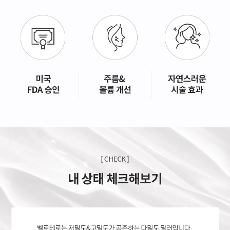
GYEONGSANG-DO
대구점
부산점
창원점