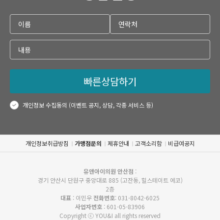
빠른상담하기
개인정보 수집동의 (이벤트 공지, 상담, 각종 서비스 등)
개인정보취급방침
가맹점문의
제휴안내
고객소리함
비급여공지
유앤아이의원 안산점
:
경기 안산시 단원구 중앙대로 885 (고잔동, 힐스테이트 에코)
2층
대표
: 이민우
전화번호
: 031-8042-6025
사업자번호
: 601-05-83906
Copyright ⓒ YOU&I all rights reserved