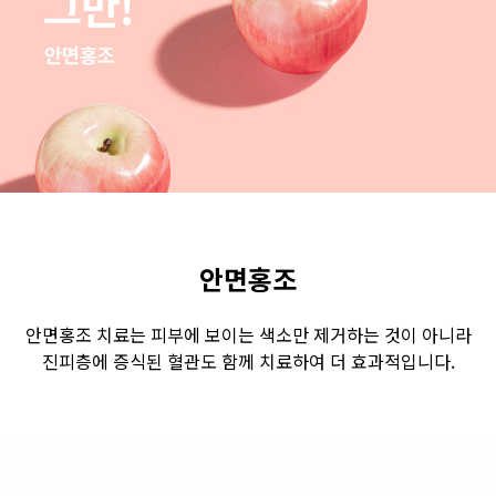
수원점
판교점
광교점
광명점
산본점
부천점
일산점
다산점
김포점
인천검단점
동탄점
평택점
안양점
부평점
안산점
의정부점
시흥배곧점
분당미금점
과천점
하남미사점
화성봉담점
경기광주점
안면홍조
CHUNGCHEONG-DO
안면홍조 치료는 피부에 보이는 색소만 제거하는 것이 아니라
진피층에 증식된 혈관도 함께 치료하여 더 효과적입니다.
천안점
대전점
JEOLLA-DO
광주점
목포점