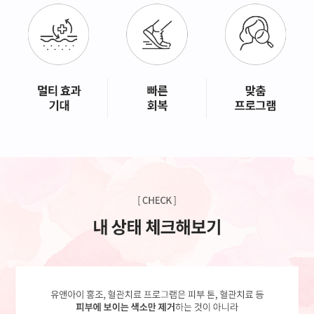
GYEONGSANG-DO
대구점
부산점
창원점