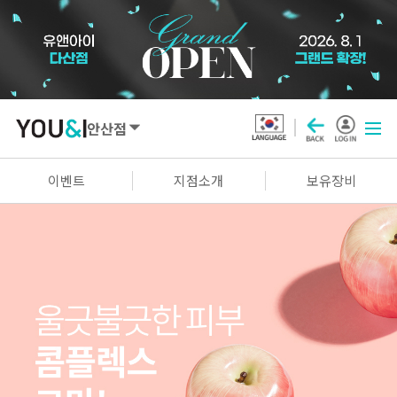
안산점
SEOUL
이벤트
지점소개
보유장비
강남점
선릉점
잠실점
왕십리점
명동점
홍대신촌점
영등포점
마곡점
건대점
구로점
여의도점
천호점
목동점
창동점
GYEONGGI / INCHEON