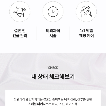
GYEONGSANG-DO
대구점
부산점
창원점