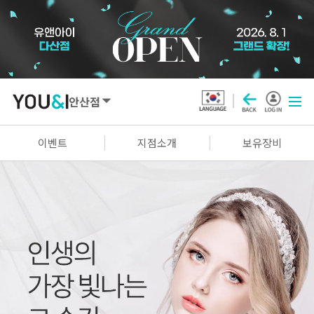
안산점
SEOUL
이벤트
지점소개
보유장비
강남점
선릉점
잠실점
왕십리점
명동점
홍대신촌점
영등포점
마곡점
건대점
구로점
여의도점
천호점
목동점
창동점
GYEONGGI / INCHEON