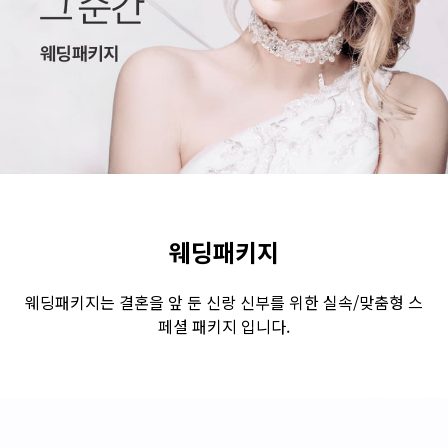
수원점
판교점
광교점
광명점
산본점
부천점
일산점
다산점
김포점
인천검단점
동탄점
평택점
안양점
부평점
안산점
의정부점
시흥배곧점
분당미금점
과천점
하남미사점
화성봉담점
경기광주점
웨딩패키지
CHUNGCHEONG-DO
웨딩패키지는 결혼을 앞 둔 신랑 신부를 위한 실속/맞춤형 스
페셜 패키지 입니다.
천안점
대전점
JEOLLA-DO
광주점
목포점