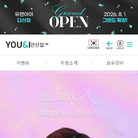
안산점
SEOUL
이벤트
지점소개
보유장비
강남점
선릉점
잠실점
왕십리점
명동점
홍대신촌점
영등포점
마곡점
건대점
구로점
여의도점
천호점
목동점
창동점
GYEONGGI / INCHEON