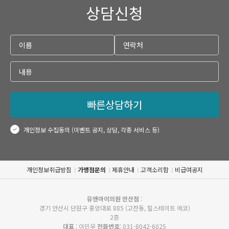
상담신청
빠른상담하기
개인정보 수집동의 (이벤트 공지, 상담, 각종 서비스 등)
개인정보취급방침
가맹점문의
제휴안내
고객소리함
비급여공지
유앤아이의원 안산점
:
경기 안산시 단원구 중앙대로 885 (고잔동, 힐스테이트 에코)
2층
대표
: 이민우
전화번호
: 031-8042-6025