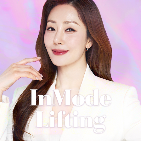
수원점
판교점
광교점
광명점
산본점
부천점
일산점
다산점
김포점
인천검단점
동탄점
평택점
안양점
부평점
안산점
의정부점
시흥배곧점
분당미금점
과천점
하남미사점
화성봉담점
경기광주점
CHUNGCHEONG-DO
천안점
대전점
JEOLLA-DO
광주점
목포점