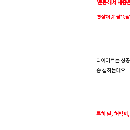
'운동해서 체중은
뱃살이랑 팔뚝살
다이어트는 성공
종 접하는데요.
특히 팔, 허벅지