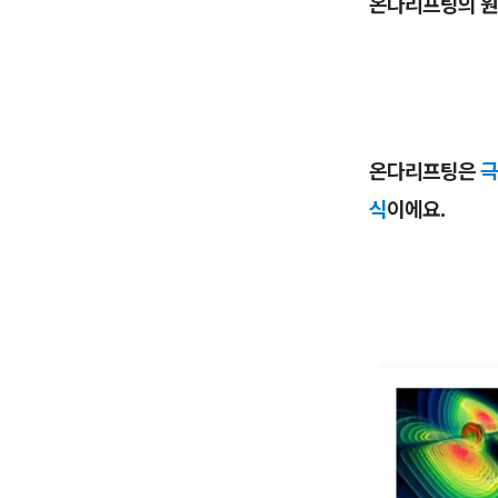
온다리프팅의 
온다리프팅은
극
식
이에요.