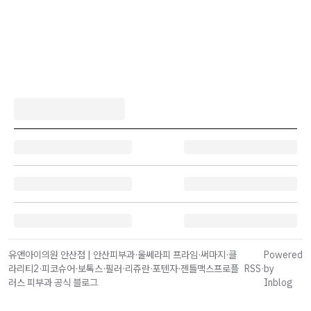
유앤아이의원 안산점 | 안산피부과·울쎄라피 프라임·써마지·클
Powered
라리티2·피코슈어·보톡스·필러·리쥬란·포텐자·젠틀맥스프로플
RSS
·
by
러스 피부과 공식 블로그
Inblog