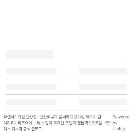
유앤아이의원 안산점 | 안산피부과·울쎄라피 프라임·써마지·클
Powered
라리티2·피코슈어·보톡스·필러·리쥬란·포텐자·젠틀맥스프로플
RSS
·
by
러스 피부과 공식 블로그
Inblog