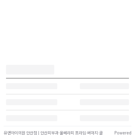
유앤아이의원 안산점 | 안산피부과·울쎄라피 프라임·써마지·클
Powered