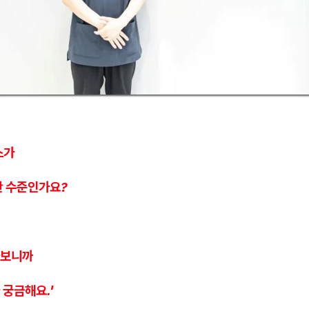
스가
안 수준인가요?
다보니까
궁금해요.'