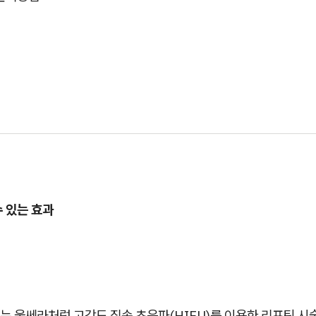
 있는 효과
 울쎄라처럼 고강도 집속 초음파(HIFU)를 이용한 리프팅 시술