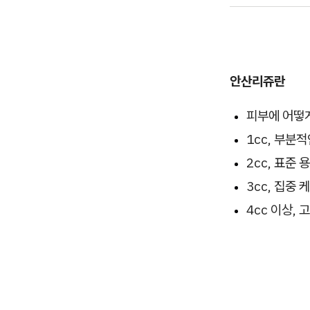
안산리쥬란
피부에 어떻
1cc, 부분
2cc, 표준 
3cc, 집중
4cc 이상,