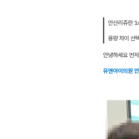
안산리쥬란 1cc
용량 차이 선
안녕하세요 먼저
유앤아이의원 안