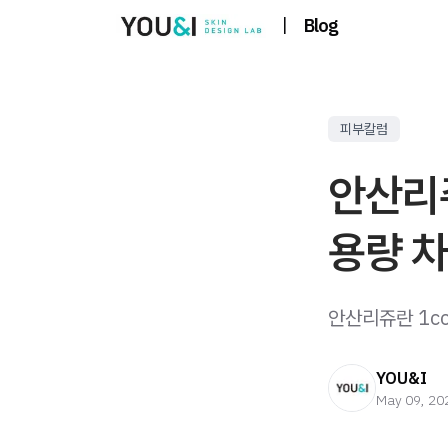
|
Blog
피부칼럼
안산리쥬란
용량 차
안산리쥬란 1cc
YOU&I
May 09, 20