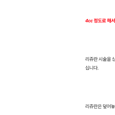
4cc 정도로 해
리쥬란 시술을 상
십니다.
리쥬란은 덮어놓고