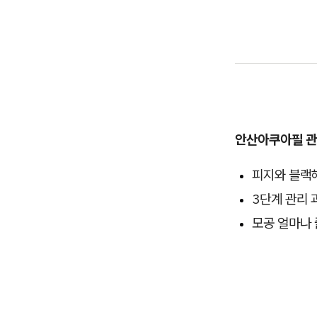
안산아쿠아필 
피지와 블랙
3단계 관리 
모공 얼마나