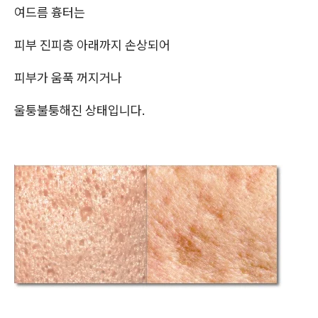
여드름 흉터는
피부 진피층 아래까지 손상되어
피부가 움푹 꺼지거나
울퉁불퉁해진 상태입니다.