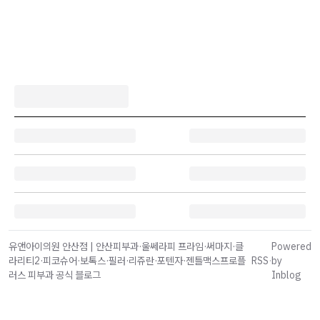
유앤아이의원 안산점 | 안산피부과·울쎄라피 프라임·써마지·클
Powered
라리티2·피코슈어·보톡스·필러·리쥬란·포텐자·젠틀맥스프로플
RSS
·
by
러스 피부과 공식 블로그
Inblog