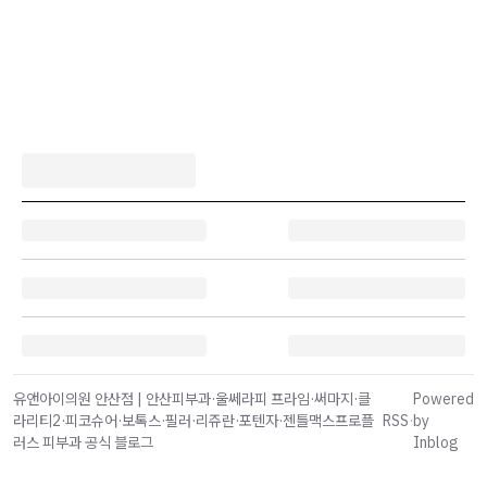
유앤아이의원 안산점 | 안산피부과·울쎄라피 프라임·써마지·클
Powered
라리티2·피코슈어·보톡스·필러·리쥬란·포텐자·젠틀맥스프로플
RSS
·
by
러스 피부과 공식 블로그
Inblog