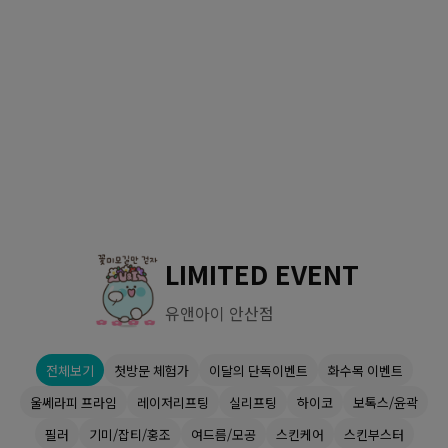
수원점
판교점
광교점
광명점
산본점
부천점
일산점
다산점
김포점
인천검단점
동탄점
평택점
안양점
부평점
안산점
의정부점
시흥배곧점
분당미금점
과천점
하남미사점
화성봉담점
경기광주점
LIMITED EVENT
CHUNGCHEONG-DO
유앤아이 안산점
천안점
대전점
전체보기
첫방문 체험가
이달의 단독이벤트
화수목 이벤트
JEOLLA-DO
울쎄라피 프라임
레이저리프팅
실리프팅
하이코
보톡스/윤곽
광주점
목포점
필러
기미/잡티/홍조
여드름/모공
스킨케어
스킨부스터