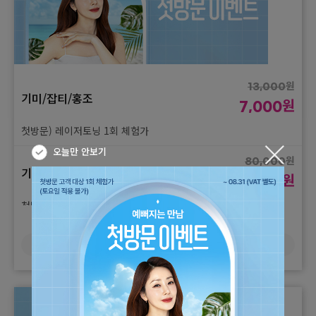
원
13,000
기미/잡티/홍조
원
7,000
첫방문) 레이저토닝 1회 체험가
오늘만 안보기
원
80,000
기미/잡티/홍조
원
45,000
첫방문) 듀얼토닝 1회 체험가
원
65,000
더보기
기미/잡티/홍조
원
35,000
첫방문) 피코슈어토닝 1회 체험가