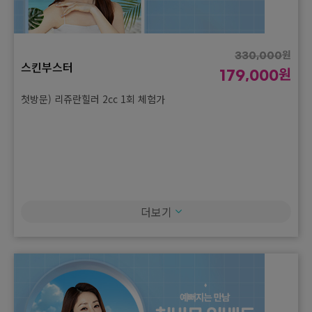
원
90,000
스킨케어
원
50,000
첫방문) 라라필 1회 체험가
원
330,000
스킨부스터
원
179,000
첫방문) 리쥬란힐러 2cc 1회 체험가
더보기