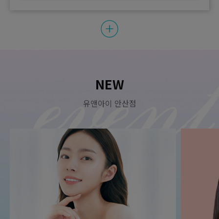
135,000
화수목) 리쥬란 HB Plus 1cc (최대 2cc)
원
290,000
화/수/목 한정
원
150,000
화수목) 슈링모드 (슈링크 유니버스 300샷 + 인모드 FX 얼굴전체)
NEW
원
450,000
화/수/목 한정
원
유앤아이 안산점
230,000
화수목) 벨로테로 필러 1cc
원
400,000
화/수/목 한정
원
210,000
화수목) 브이라인주사 (이중턱개선주사 2cc + 아쎄라 4cc + 턱라인
스킨보톡스)