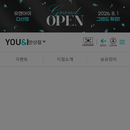
안산점
SEOUL
이벤트
지점소개
보유장비
강남점
선릉점
잠실점
왕십리점
명동점
홍대신촌점
영등포점
마곡점
건대점
구로점
여의도점
천호점
목동점
창동점
GYEONGGI / INCHEON