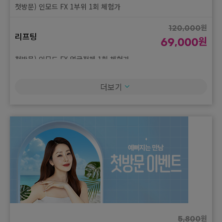
첫방문) 인모드 FX 1부위 1회 체험가
원
120,000
리프팅
원
69,000
첫방문) 인모드 FX 얼굴전체 1회 체험가
원
39,000
더보기
리프팅
원
20,000
첫방문) 슈링크 유니버스 100샷 1회 체험가
원
5,800