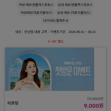
여성 제모(젠틀맥스프로+)
남성 제모(젠틀맥스프로+)
GYEONGSANG-DO
여성제모(아포지플러스)
남성 제모 (아포지플러스)
다이어트/활력주사
대구점
부산점
창원점
대상 : 안산점 내원 고객
이벤트기간 :
2026.08.01 ~ 08.31
※ VAT 별도
원
17,000
리프팅
원
9,000