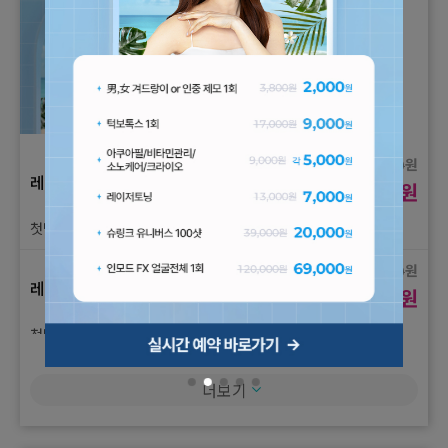
원
3,800
레이저 제모
원
2,000
첫방문) 男,女 겨드랑이 or 인중 제모 1회 체험가
원
65,000
레이저 제모
원
35,000
첫방문) 女 브라질리언(항문 포함) 제모 1회 체험가
원
17,000
더보기
레이저 제모
원
9,000
첫방문) 男 인중 + 턱끝 제모 1회 체험가