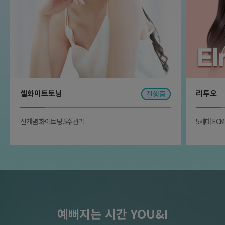
셀화이트토닝
리투오
진행중
신개념 화이트닝 5주관리
5세대 EC
예뻐지는 시간 YOU&I